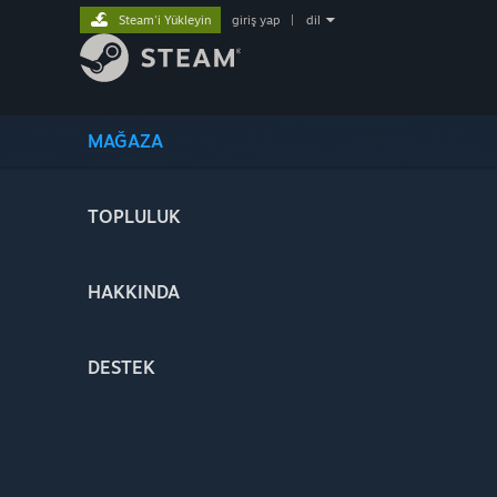
Steam'i Yükleyin
giriş yap
|
dil
MAĞAZA
TOPLULUK
HAKKINDA
DESTEK