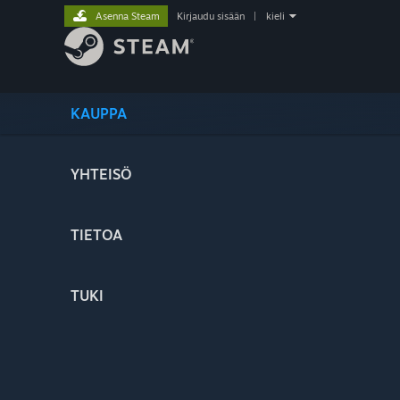
Asenna Steam
Kirjaudu sisään
|
kieli
KAUPPA
YHTEISÖ
TIETOA
TUKI