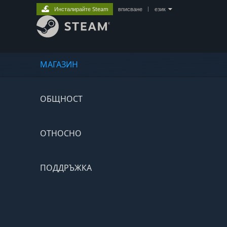
Инсталирайте Steam
вписване
|
език
МАГАЗИН
ОБЩНОСТ
ОТНОСНО
ПОДДРЪЖКА