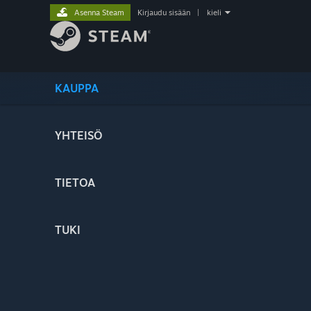
Asenna Steam
Kirjaudu sisään
|
kieli
KAUPPA
YHTEISÖ
TIETOA
TUKI