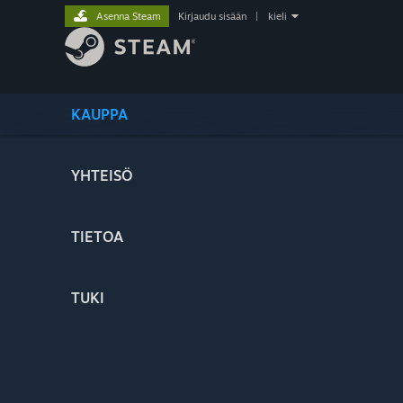
Asenna Steam
Kirjaudu sisään
|
kieli
KAUPPA
YHTEISÖ
TIETOA
TUKI