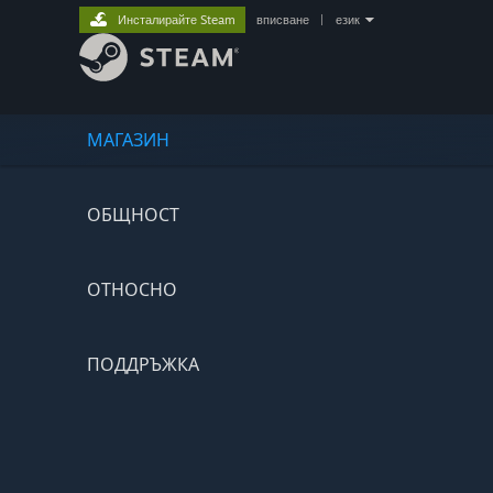
Инсталирайте Steam
вписване
|
език
МАГАЗИН
ОБЩНОСТ
ОТНОСНО
ПОДДРЪЖКА