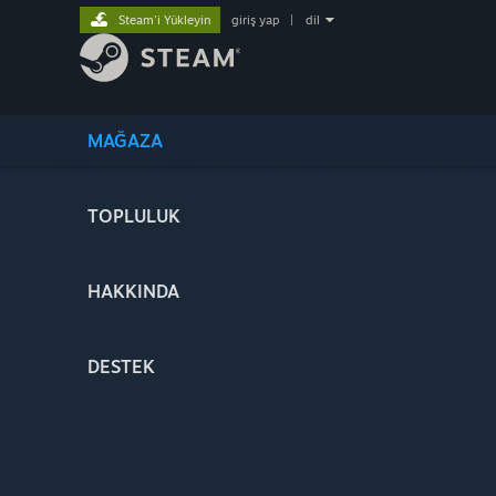
Steam'i Yükleyin
giriş yap
|
dil
MAĞAZA
TOPLULUK
HAKKINDA
DESTEK