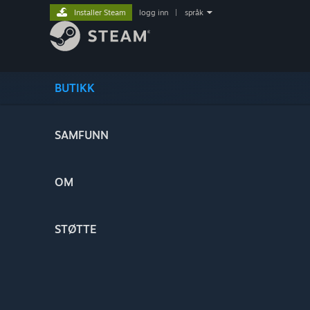
Installer Steam
logg inn
|
språk
BUTIKK
SAMFUNN
OM
STØTTE