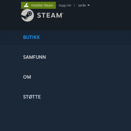
Installer Steam
logg inn
|
språk
BUTIKK
SAMFUNN
OM
STØTTE