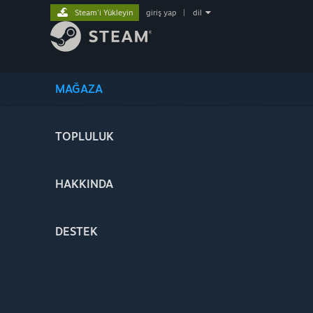
Steam'i Yükleyin
giriş yap
|
dil
MAĞAZA
TOPLULUK
HAKKINDA
DESTEK