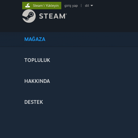
Steam'i Yükleyin
giriş yap
|
dil
MAĞAZA
TOPLULUK
HAKKINDA
DESTEK