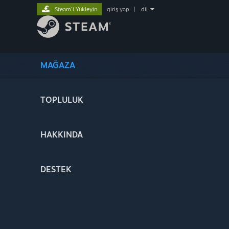
Steam'i Yükleyin
giriş yap
|
dil
MAĞAZA
TOPLULUK
HAKKINDA
DESTEK