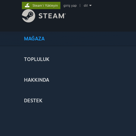
Steam'i Yükleyin
giriş yap
|
dil
MAĞAZA
TOPLULUK
HAKKINDA
DESTEK