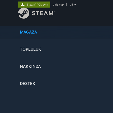
Steam'i Yükleyin
giriş yap
|
dil
MAĞAZA
TOPLULUK
HAKKINDA
DESTEK