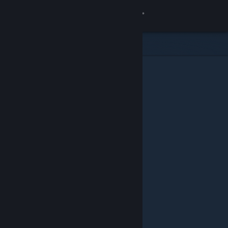
サインイン
ストア
コミュニティ
詳細
サポート
言語を変更
Steamモバイルアプリを入手
デスクトップウェブサイトを表示