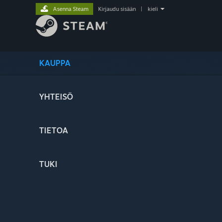
Asenna Steam
Kirjaudu sisään
|
kieli
KAUPPA
YHTEISÖ
TIETOA
TUKI