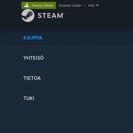
Asenna Steam
Kirjaudu sisään
|
kieli
KAUPPA
YHTEISÖ
TIETOA
TUKI