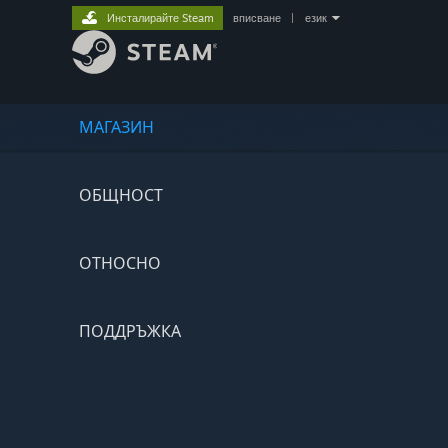
Инсталирайте Steam
вписване
|
език
МАГАЗИН
ОБЩНОСТ
ОТНОСНО
ПОДДРЪЖКА