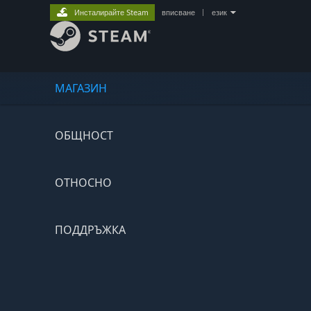
Инсталирайте Steam
вписване
|
език
МАГАЗИН
ОБЩНОСТ
ОТНОСНО
ПОДДРЪЖКА