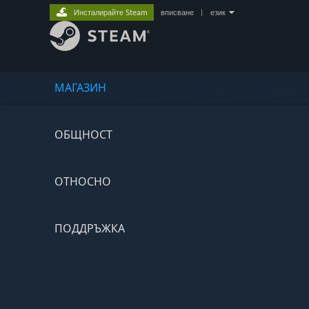
Инсталирайте Steam
вписване
|
език
МАГАЗИН
ОБЩНОСТ
ОТНОСНО
ПОДДРЪЖКА