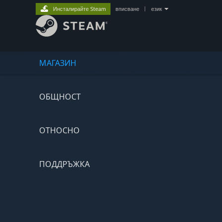
Инсталирайте Steam
вписване
|
език
МАГАЗИН
ОБЩНОСТ
ОТНОСНО
ПОДДРЪЖКА