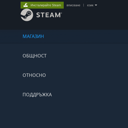
Инсталирайте Steam
вписване
|
език
МАГАЗИН
ОБЩНОСТ
ОТНОСНО
ПОДДРЪЖКА