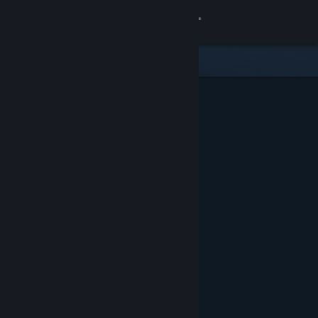
Увійти
Крамниця
Спільнота
Інформація
Підтримка
Змінити мову
Завантажити мобільний застосунок Steam
Переглянути повну версію