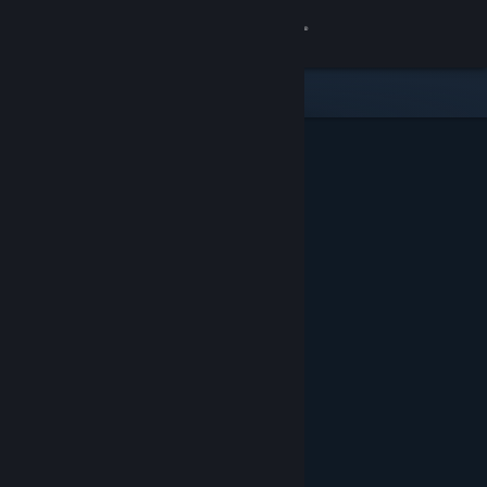
Giriş yap
Mağaza
Topluluk
Hakkında
Destek
Dili değiştir
Steam mobil uygulamasını yükle
Masaüstü internet sitesini görüntüle