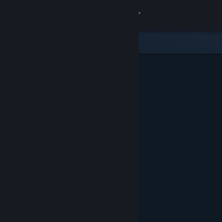
登入
商店
社群
關於
客服
變更語言
取得 Steam 行動應用程式
檢視電腦版網頁