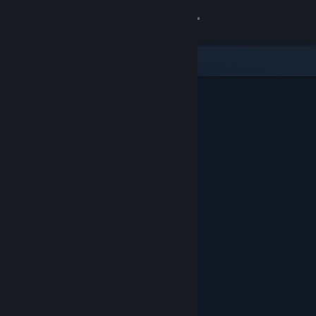
Logg inn
Butikk
Samfunn
Om
Kundestøtte
Bytt språk
Skaff deg Steam-appen på mobil
Vis skrivebordsversjon