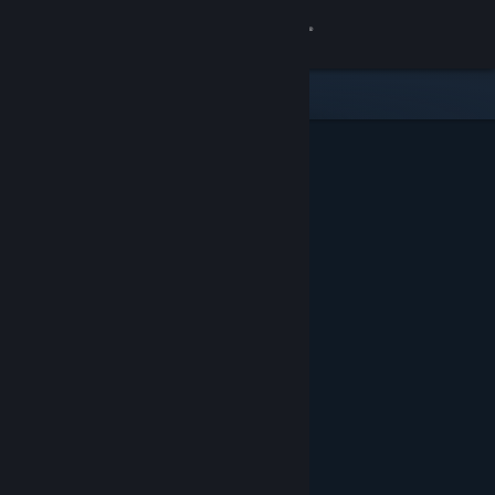
Sign in
Gedung
Komuniti
Tentang
Sokongan
Ubah bahasa
Dapatkan Steam Mobile App
Lihat laman web desktop