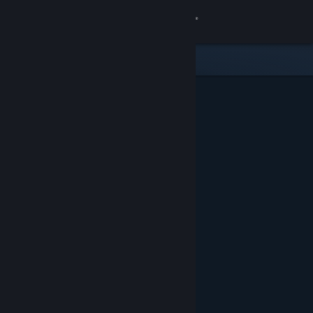
Login
Toko
Komunitas
Tentang
Bantuan
Ubah bahasa
Dapatkan Aplikasi Seluler Steam
Lihat situs web desktop