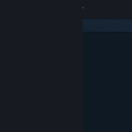
Se connecter
Magasin
Communauté
À propos
Support
Changer la langue
Télécharger l'application mobile Steam
Voir version ordi. du site