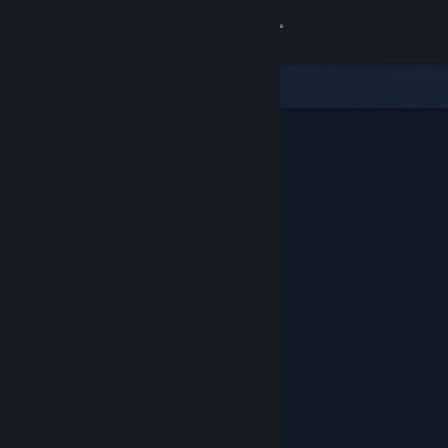
Se connecter
Magasin
Communauté
À propos
Support
Changer la langue
Télécharger l'application mobile Steam
Voir version ordi. du site