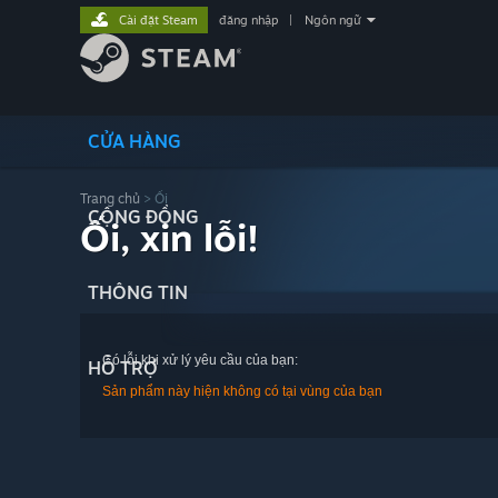
Cài đặt Steam
đăng nhập
|
Ngôn ngữ
CỬA HÀNG
Trang chủ
> Ối
CỘNG ĐỒNG
Ối, xin lỗi!
THÔNG TIN
Có lỗi khi xử lý yêu cầu của bạn:
HỖ TRỢ
Sản phẩm này hiện không có tại vùng của bạn