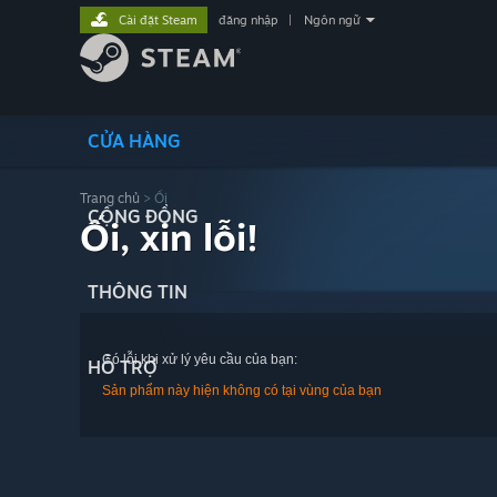
Cài đặt Steam
đăng nhập
|
Ngôn ngữ
CỬA HÀNG
Trang chủ
> Ối
CỘNG ĐỒNG
Ối, xin lỗi!
THÔNG TIN
Có lỗi khi xử lý yêu cầu của bạn:
HỖ TRỢ
Sản phẩm này hiện không có tại vùng của bạn