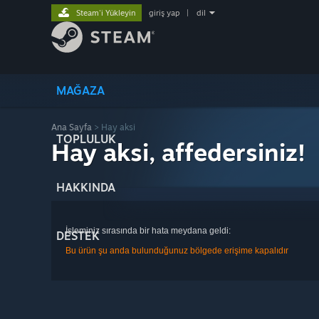
Steam'i Yükleyin
giriş yap
|
dil
MAĞAZA
Ana Sayfa
> Hay aksi
TOPLULUK
Hay aksi, affedersiniz!
HAKKINDA
İşleminiz sırasında bir hata meydana geldi:
DESTEK
Bu ürün şu anda bulunduğunuz bölgede erişime kapalıdır