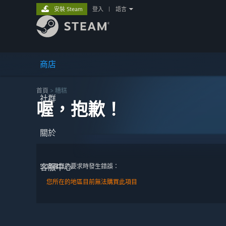
安裝 Steam
登入
|
語言
商店
首頁
> 糟糕
社群
喔，抱歉！
關於
客服中心
處理您的要求時發生錯誤：
您所在的地區目前無法購買此項目