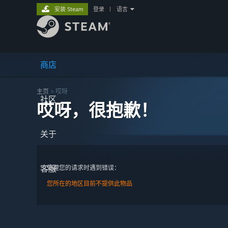
安装 Steam
登录
|
语言
商店
主页
> 哎呀
社区
哎呀，很抱歉！
关于
客服
处理您的请求时遇到错误：
您所在的地区目前不提供此物品