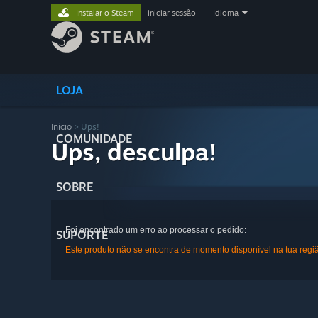
Instalar o Steam
iniciar sessão
|
Idioma
LOJA
Início
> Ups!
COMUNIDADE
Ups, desculpa!
SOBRE
Foi encontrado um erro ao processar o pedido:
SUPORTE
Este produto não se encontra de momento disponível na tua regi