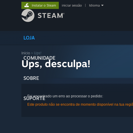
Instalar o Steam
iniciar sessão
|
Idioma
LOJA
Início
> Ups!
COMUNIDADE
Ups, desculpa!
SOBRE
Foi encontrado um erro ao processar o pedido:
SUPORTE
Este produto não se encontra de momento disponível na tua regi