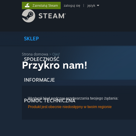
Zainstaluj Steam
zaloguj się
|
język
SKLEP
Strona domowa
> Ojej!
SPOŁECZNOŚĆ
Przykro nam!
INFORMACJE
Wystąpił błąd podczas przetwarzania twojego żądania:
POMOC TECHNICZNA
Produkt jest obecnie niedostępny w twoim regionie