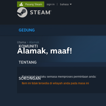
Pasang Steam
sign in
|
bahasa
GEDUNG
Utama
> Alamak
KOMUNITI
Alamak, maaf!
TENTANG
Ralat telah berlaku semasa memproses permintaan anda:
SOKONGAN
Item ini tidak tersedia di wilayah anda pada masa ini