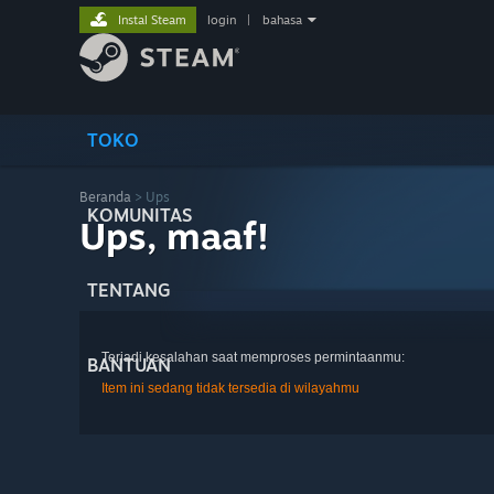
Instal Steam
login
|
bahasa
TOKO
Beranda
> Ups
KOMUNITAS
Ups, maaf!
TENTANG
Terjadi kesalahan saat memproses permintaanmu:
BANTUAN
Item ini sedang tidak tersedia di wilayahmu