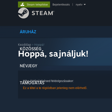
Steam telepítése
Bejelentkezés
|
nyelv
ÁRUHÁZ
Kezdőlap
> Hoppá!
KÖZÖSSÉG
Hoppá, sajnáljuk!
NÉVJEGY
Hiba történt kérésed feldolgozásakor:
TÁMOGATÁS
Ez a tétel a te régiódban jelenleg nem elérhető.