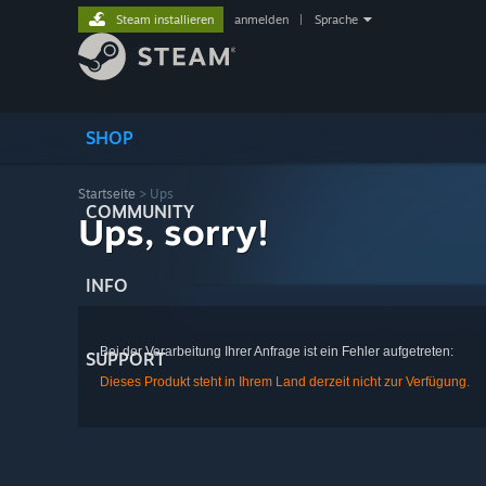
Steam installieren
anmelden
|
Sprache
SHOP
Startseite
> Ups
COMMUNITY
Ups, sorry!
INFO
Bei der Verarbeitung Ihrer Anfrage ist ein Fehler aufgetreten:
SUPPORT
Dieses Produkt steht in Ihrem Land derzeit nicht zur Verfügung.