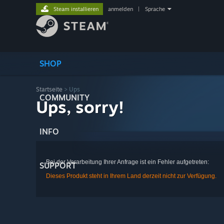
Steam installieren
anmelden
|
Sprache
SHOP
Startseite
> Ups
COMMUNITY
Ups, sorry!
INFO
Bei der Verarbeitung Ihrer Anfrage ist ein Fehler aufgetreten:
SUPPORT
Dieses Produkt steht in Ihrem Land derzeit nicht zur Verfügung.