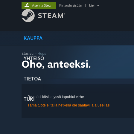
Asenna Steam
Kirjaudu sisään
|
kieli
KAUPPA
Etusivu
> Hups
YHTEISÖ
Oho, anteeksi.
TIETOA
Pyyntösi käsittelyssä tapahtui virhe:
TUKI
Tämä tuote ei tällä hetkellä ole saatavilla alueellasi