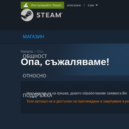
Инсталирайте Steam
вписване
|
език
МАГАЗИН
Начало
> Опа
ОБЩНОСТ
Опа, съжаляваме!
ОТНОСНО
Натъкнахме се на грешка, докато обработвахме заявката Ви:
ПОДДРЪЖКА
Този артикул не е достъпен за преглеждане и закупуване в р