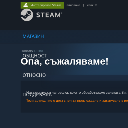
Инсталирайте Steam
вписване
|
език
МАГАЗИН
Начало
> Опа
ОБЩНОСТ
Опа, съжаляваме!
ОТНОСНО
Натъкнахме се на грешка, докато обработвахме заявката Ви:
ПОДДРЪЖКА
Този артикул не е достъпен за преглеждане и закупуване в р