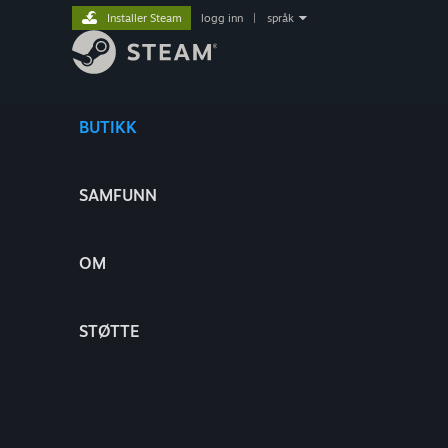
Installer Steam
logg inn
|
språk
BUTIKK
SAMFUNN
OM
STØTTE