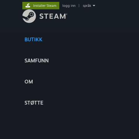
Installer Steam
logg inn
|
språk
BUTIKK
SAMFUNN
OM
STØTTE