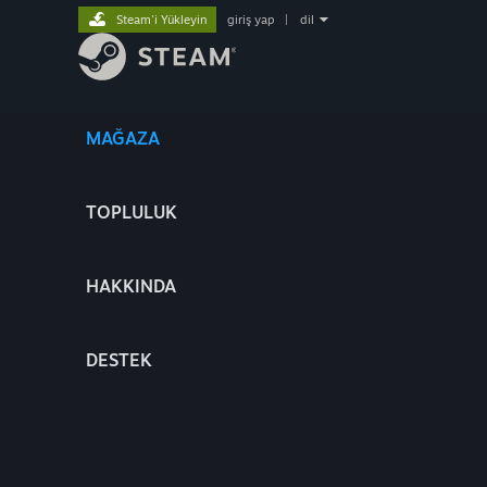
Steam'i Yükleyin
giriş yap
|
dil
MAĞAZA
TOPLULUK
HAKKINDA
DESTEK