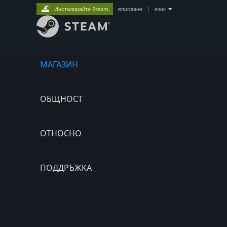
Инсталирайте Steam
вписване
|
език
МАГАЗИН
ОБЩНОСТ
ОТНОСНО
ПОДДРЪЖКА